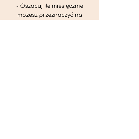
- Oszacuj ile miesięcznie
możesz przeznaczyć na
wyżywienie zwięrzątka
(niezbędne do ustalenia diety -
każda karma czy mięso
kosztuje różnie).
- Przygotuj krótki opis
problemów zdrowotnych
zwierzęcia. Podać informację
ogólne - imię, rasa, waga oraz
czy zwierzę jest kastrowane.
- W konsultacji online proszę
wyślij zdjęcia zwierzęcia - z
góry i z boku (pozycja a'la
wystawowa) do oceny sylwetki