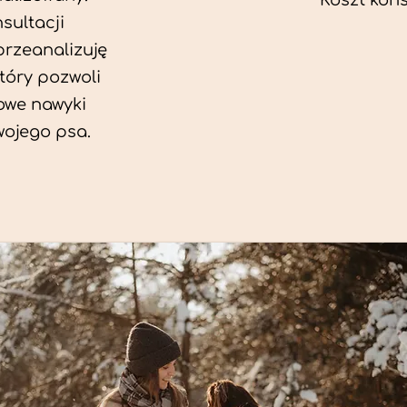
Koszt konsu
sultacji
przeanalizuję
który pozwoli
we nawyki
wojego psa.