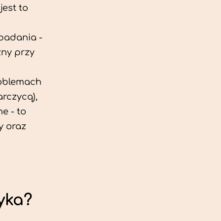
est to
 badania -
zny przy
roblemach
rczycą),
e - to
y oraz
yka?