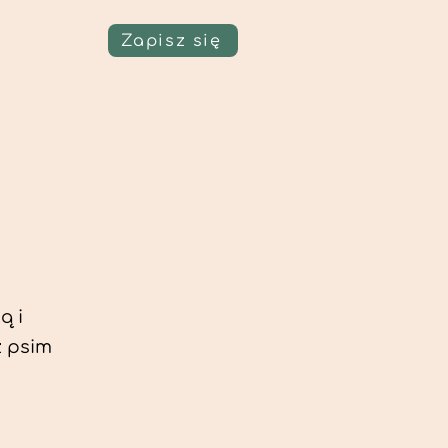
Zapisz się
ą i
z psim