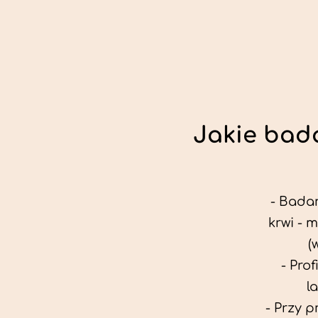
Jakie bada
- Badan
krwi - 
(
- Pro
l
- Przy 