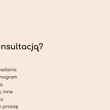
onsultacją?
 badania
jonogram
a.
, inne
y.
h proszę