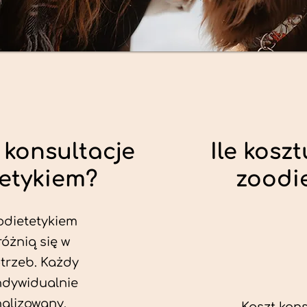
 konsultacje
Ile koszt
tetykiem?
zoodi
odietetykiem
różnią się w
trzeb. Każdy
ndywidualnie
alizowany.