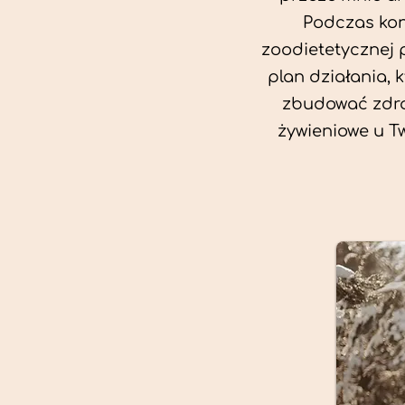
Podczas kon
zoodietetycznej 
plan działania, 
zbudować zdro
żywieniowe u T