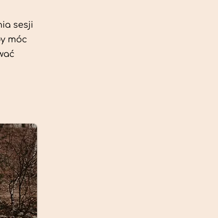
ia sesji
by móc
ować