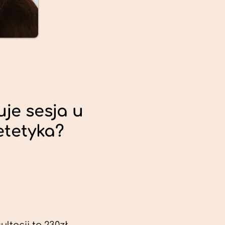
uje sesja u
etetyka?