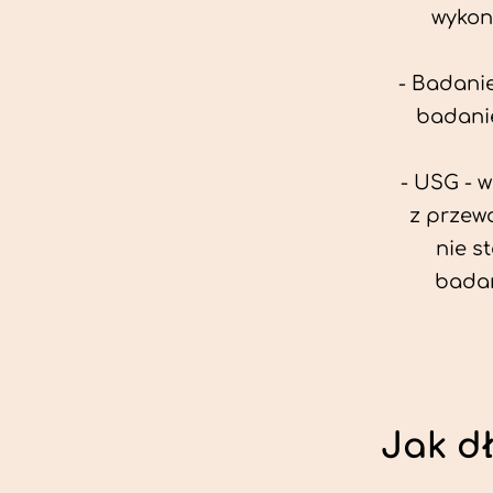
wykon
- Badanie
badanie
- USG - 
z przew
nie s
badan
Jak d