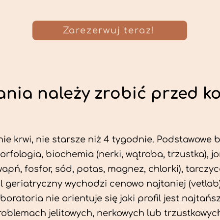
Zarezerwuj teraz!
nia należy zrobić przed k
ie krwi, nie starsze niż 4 tygodnie. Podstawowe
morfologia, biochemia (nerki, wątroba, trzustka), 
wapń, fosfor, sód, potas, magnez, chlorki), tarczyc
fil geriatryczny wychodzi cenowo najtaniej (vetlab)
aboratoria nie orientuje się jaki profil jest najtańsz
problemach jelitowych, nerkowych lub trzustkowyc