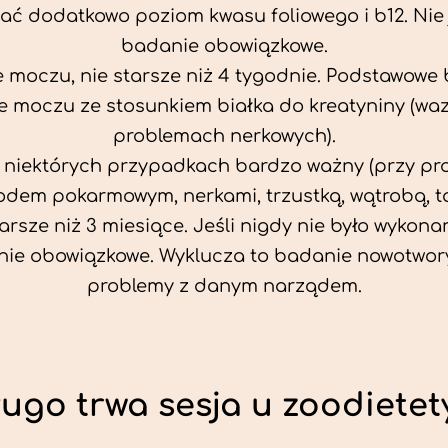
ać dodatkowo poziom kwasu foliowego i b12. Nie j
badanie obowiązkowe.
 moczu, nie starsze niż 4 tygodnie. Podstawowe
 moczu ze stosunkiem białka do kreatyniny (wa
problemach nerkowych).
w niektórych przypadkach bardzo ważny (przy p
odem pokarmowym, nerkami, trzustką, wątrobą, ta
tarsze niż 3 miesiące. Jeśli nigdy nie było wykonan
ie obowiązkowe. Wyklucza to badanie nowotwor
problemy z danym narządem.
ługo trwa sesja u zoodietet