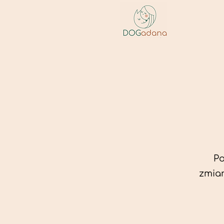
Po
zmian