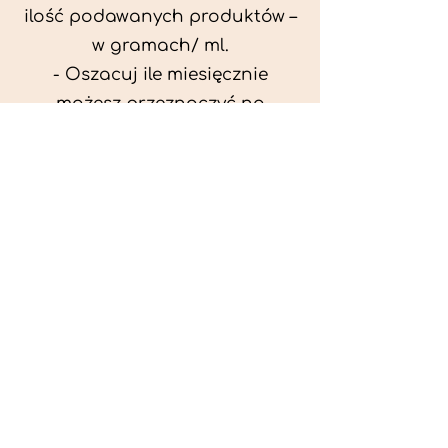
ilość podawanych produktów –
w gramach/ ml.
- Oszacuj ile miesięcznie
możesz przeznaczyć na
wyżywienie zwięrzątka
(niezbędne do ustalenia diety -
każda karma czy mięso
kosztuje różnie).
- Przygotuj krótki opis
problemów zdrowotnych
zwierzęcia. Podać informację
ogólne - imię, rasa, waga oraz
czy zwierzę jest kastrowane.
- W konsultacji online proszę
wyślij zdjęcia zwierzęcia - z