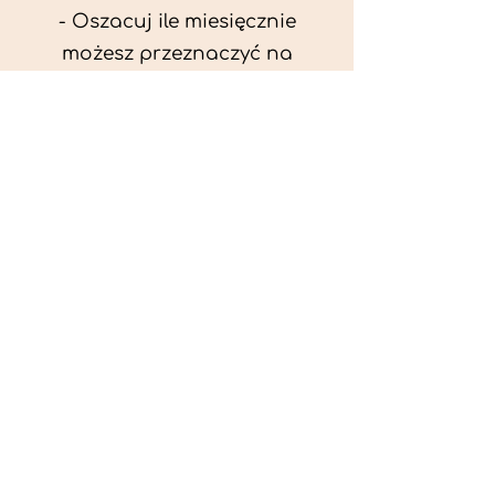
- Oszacuj ile miesięcznie
możesz przeznaczyć na
wyżywienie zwięrzątka
(niezbędne do ustalenia diety -
każda karma czy mięso
kosztuje różnie).
- Przygotuj krótki opis
problemów zdrowotnych
zwierzęcia. Podać informację
ogólne - imię, rasa, waga oraz
czy zwierzę jest kastrowane.
- W konsultacji online proszę
wyślij zdjęcia zwierzęcia - z
góry i z boku (pozycja a'la
wystawowa) do oceny sylwetki