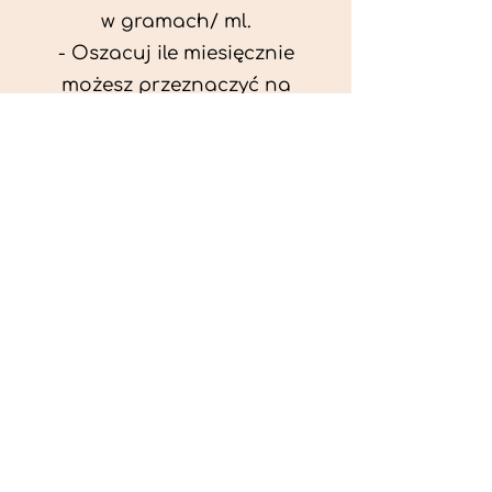
w gramach/ ml.
- Oszacuj ile miesięcznie
możesz przeznaczyć na
wyżywienie zwięrzątka
(niezbędne do ustalenia diety -
każda karma czy mięso
kosztuje różnie).
- Przygotuj krótki opis
problemów zdrowotnych
zwierzęcia. Podać informację
ogólne - imię, rasa, waga oraz
czy zwierzę jest kastrowane.
- W konsultacji online proszę
wyślij zdjęcia zwierzęcia - z
góry i z boku (pozycja a'la