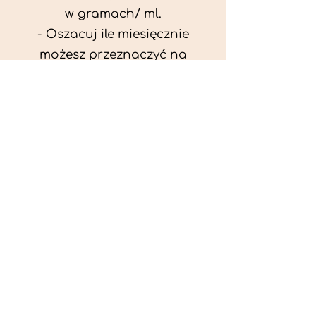
w gramach/ ml.
- Oszacuj ile miesięcznie
możesz przeznaczyć na
wyżywienie zwięrzątka
(niezbędne do ustalenia diety -
każda karma czy mięso
kosztuje różnie).
- Przygotuj krótki opis
problemów zdrowotnych
zwierzęcia. Podać informację
ogólne - imię, rasa, waga oraz
czy zwierzę jest kastrowane.
- W konsultacji online proszę
wyślij zdjęcia zwierzęcia - z
góry i z boku (pozycja a'la