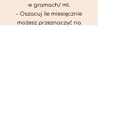
w gramach/ ml.
- Oszacuj ile miesięcznie
możesz przeznaczyć na
wyżywienie zwięrzątka
(niezbędne do ustalenia diety -
każda karma czy mięso
kosztuje różnie).
- Przygotuj krótki opis
problemów zdrowotnych
zwierzęcia. Podać informację
ogólne - imię, rasa, waga oraz
czy zwierzę jest kastrowane.
- W konsultacji online proszę
wyślij zdjęcia zwierzęcia - z
góry i z boku (pozycja a'la