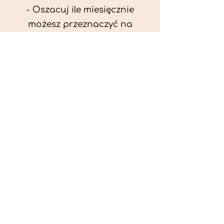
- Oszacuj ile miesięcznie
możesz przeznaczyć na
wyżywienie zwięrzątka
(niezbędne do ustalenia diety -
każda karma czy mięso
kosztuje różnie).
- Przygotuj krótki opis
problemów zdrowotnych
zwierzęcia. Podać informację
ogólne - imię, rasa, waga oraz
czy zwierzę jest kastrowane.
- W konsultacji online proszę
wyślij zdjęcia zwierzęcia - z
góry i z boku (pozycja a'la
wystawowa) do oceny sylwetki