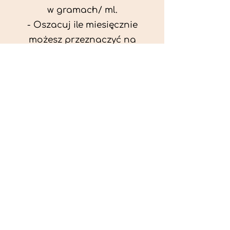
w gramach/ ml.
- Oszacuj ile miesięcznie
możesz przeznaczyć na
wyżywienie zwięrzątka
(niezbędne do ustalenia diety -
każda karma czy mięso
kosztuje różnie).
- Przygotuj krótki opis
problemów zdrowotnych
zwierzęcia. Podać informację
ogólne - imię, rasa, waga oraz
czy zwierzę jest kastrowane.
- W konsultacji online proszę
wyślij zdjęcia zwierzęcia - z
góry i z boku (pozycja a'la