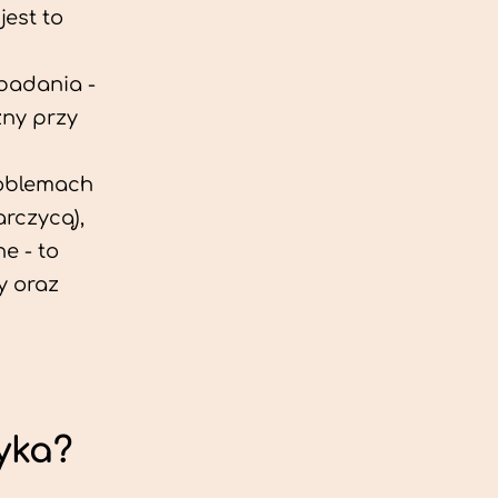
est to
 badania -
zny przy
roblemach
rczycą),
e - to
y oraz
yka?