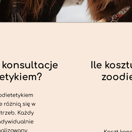
 konsultacje
Ile koszt
tetykiem?
zoodi
odietetykiem
e różnią się w
trzeb. Każdy
ndywidualnie
alizowany.