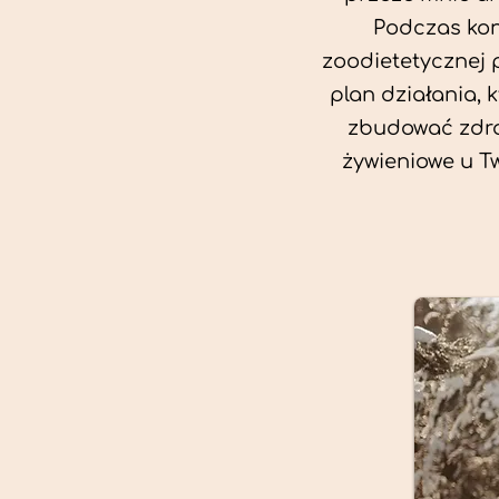
Podczas kon
zoodietetycznej 
plan działania, 
zbudować zdro
żywieniowe u T