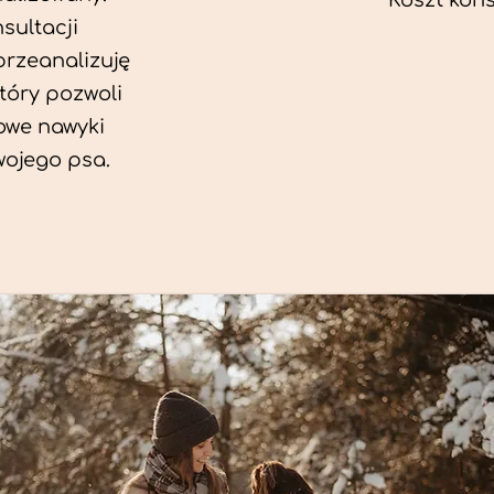
Koszt konsu
sultacji
przeanalizuję
który pozwoli
we nawyki
wojego psa.