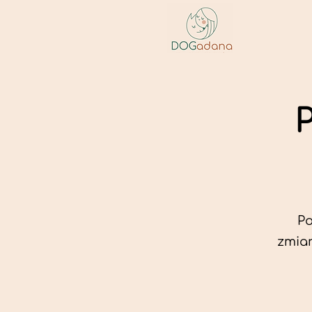
P
Po
zmian