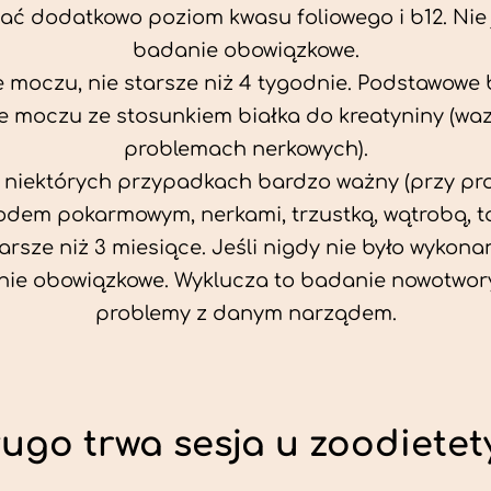
ać dodatkowo poziom kwasu foliowego i b12. Nie j
badanie obowiązkowe.
 moczu, nie starsze niż 4 tygodnie. Podstawowe
 moczu ze stosunkiem białka do kreatyniny (wa
problemach nerkowych).
w niektórych przypadkach bardzo ważny (przy p
odem pokarmowym, nerkami, trzustką, wątrobą, ta
tarsze niż 3 miesiące. Jeśli nigdy nie było wykonan
ie obowiązkowe. Wyklucza to badanie nowotwor
problemy z danym narządem.
ługo trwa sesja u zoodietet