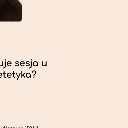
uje sesja u
etetyka?