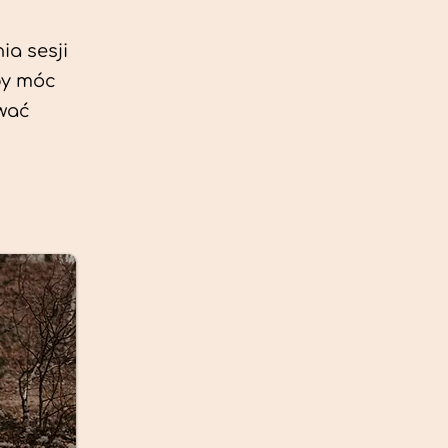
ia sesji
by móc
ować