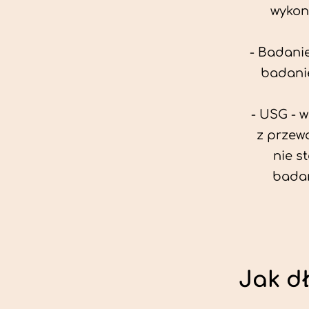
wykon
- Badanie
badanie
- USG - 
z przew
nie s
badan
Jak d