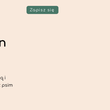
Zapisz się
an
ą i
z psim