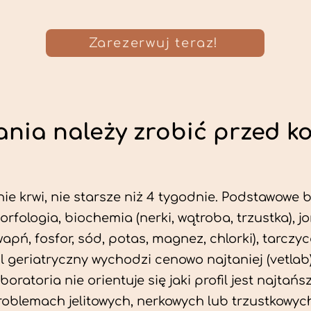
Zarezerwuj teraz!
nia należy zrobić przed k
ie krwi, nie starsze niż 4 tygodnie. Podstawowe
morfologia, biochemia (nerki, wątroba, trzustka), 
wapń, fosfor, sód, potas, magnez, chlorki), tarczyc
fil geriatryczny wychodzi cenowo najtaniej (vetlab)
aboratoria nie orientuje się jaki profil jest najtańsz
problemach jelitowych, nerkowych lub trzustkowyc