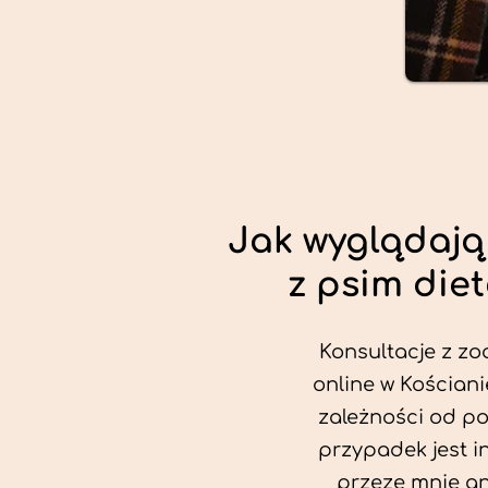
Jak wyglądają
z psim die
Konsultacje z zo
online w Kościani
zależności od po
przypadek jest i
przeze mnie an