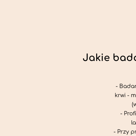
Jakie bada
- Badan
krwi - 
(
- Pro
l
- Przy 