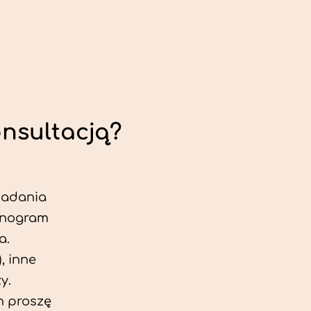
onsultacją?
 badania
jonogram
a.
, inne
y.
h proszę