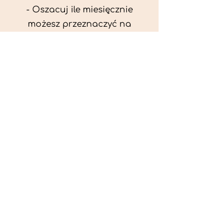
- Oszacuj ile miesięcznie
możesz przeznaczyć na
wyżywienie zwięrzątka
(niezbędne do ustalenia diety -
każda karma czy mięso
kosztuje różnie).
- Przygotuj krótki opis
problemów zdrowotnych
zwierzęcia. Podać informację
ogólne - imię, rasa, waga oraz
czy zwierzę jest kastrowane.
- W konsultacji online proszę
wyślij zdjęcia zwierzęcia - z
góry i z boku (pozycja a'la
wystawowa) do oceny sylwetki