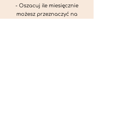
- Oszacuj ile miesięcznie
możesz przeznaczyć na
wyżywienie zwięrzątka
(niezbędne do ustalenia diety -
każda karma czy mięso
kosztuje różnie).
- Przygotuj krótki opis
problemów zdrowotnych
zwierzęcia. Podać informację
ogólne - imię, rasa, waga oraz
czy zwierzę jest kastrowane.
- W konsultacji online proszę
wyślij zdjęcia zwierzęcia - z
góry i z boku (pozycja a'la
wystawowa) do oceny sylwetki