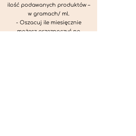
ilość podawanych produktów –
w gramach/ ml.
- Oszacuj ile miesięcznie
możesz przeznaczyć na
wyżywienie zwięrzątka
(niezbędne do ustalenia diety -
każda karma czy mięso
kosztuje różnie).
- Przygotuj krótki opis
problemów zdrowotnych
zwierzęcia. Podać informację
ogólne - imię, rasa, waga oraz
czy zwierzę jest kastrowane.
- W konsultacji online proszę
wyślij zdjęcia zwierzęcia - z