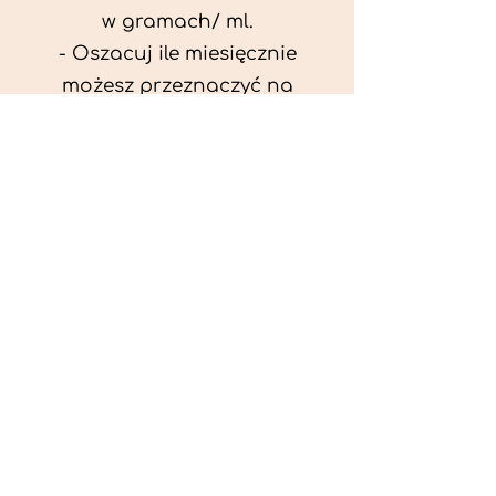
w gramach/ ml.
- Oszacuj ile miesięcznie
możesz przeznaczyć na
wyżywienie zwięrzątka
(niezbędne do ustalenia diety -
każda karma czy mięso
kosztuje różnie).
- Przygotuj krótki opis
problemów zdrowotnych
zwierzęcia. Podać informację
ogólne - imię, rasa, waga oraz
czy zwierzę jest kastrowane.
- W konsultacji online proszę
wyślij zdjęcia zwierzęcia - z
góry i z boku (pozycja a'la