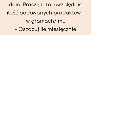
dnia. Proszę tutaj uwzględnić
ilość podawanych produktów –
w gramach/ ml.
- Oszacuj ile miesięcznie
możesz przeznaczyć na
wyżywienie zwięrzątka
(niezbędne do ustalenia diety -
każda karma czy mięso
kosztuje różnie).
- Przygotuj krótki opis
problemów zdrowotnych
zwierzęcia. Podać informację
ogólne - imię, rasa, waga oraz
czy zwierzę jest kastrowane.
- W konsultacji online proszę