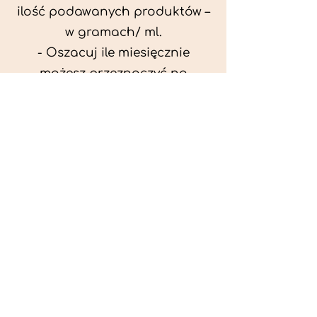
ilość podawanych produktów –
w gramach/ ml.
- Oszacuj ile miesięcznie
możesz przeznaczyć na
wyżywienie zwięrzątka
(niezbędne do ustalenia diety -
każda karma czy mięso
kosztuje różnie).
- Przygotuj krótki opis
problemów zdrowotnych
zwierzęcia. Podać informację
ogólne - imię, rasa, waga oraz
czy zwierzę jest kastrowane.
- W konsultacji online proszę
wyślij zdjęcia zwierzęcia - z