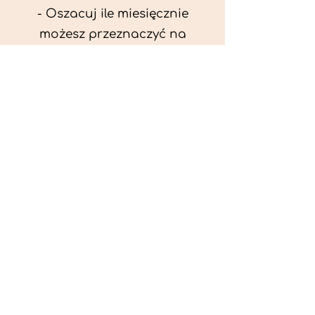
- Oszacuj ile miesięcznie
możesz przeznaczyć na
wyżywienie zwięrzątka
(niezbędne do ustalenia diety -
każda karma czy mięso
kosztuje różnie).
- Przygotuj krótki opis
problemów zdrowotnych
zwierzęcia. Podać informację
ogólne - imię, rasa, waga oraz
czy zwierzę jest kastrowane.
- W konsultacji online proszę
wyślij zdjęcia zwierzęcia - z
góry i z boku (pozycja a'la
wystawowa) do oceny sylwetki