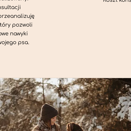
Koszt konsu
sultacji
przeanalizuję
który pozwoli
we nawyki
wojego psa.