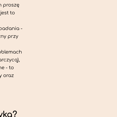
h proszę
est to
 badania -
zny przy
roblemach
rczycą),
e - to
y oraz
yka?