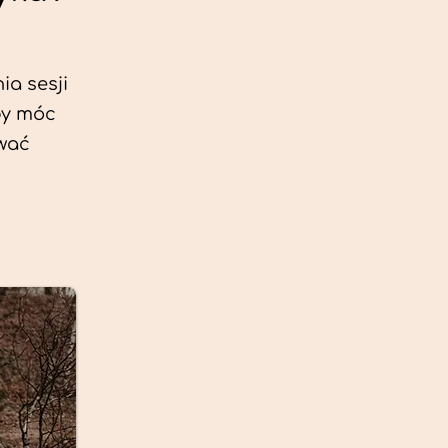
ia sesji
by móc
ować