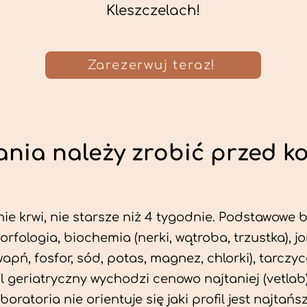
Kleszczelach!
Zarezerwuj teraz!
nia należy zrobić przed k
ie krwi, nie starsze niż 4 tygodnie. Podstawowe
morfologia, biochemia (nerki, wątroba, trzustka), 
wapń, fosfor, sód, potas, magnez, chlorki), tarczyc
fil geriatryczny wychodzi cenowo najtaniej (vetlab)
aboratoria nie orientuje się jaki profil jest najtańsz