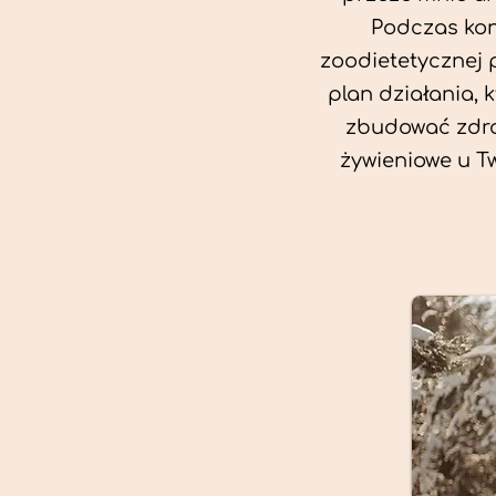
Podczas kon
zoodietetycznej 
plan działania, 
zbudować zdro
żywieniowe u T