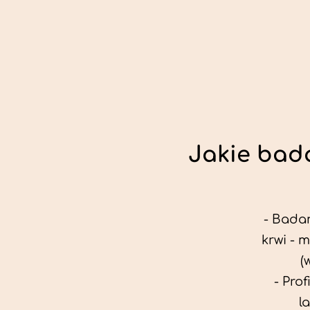
Jakie bada
- Badan
krwi - 
(
- Pro
l