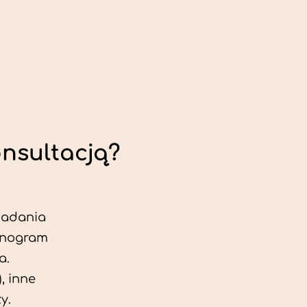
onsultacją?
 badania
jonogram
a.
, inne
y.