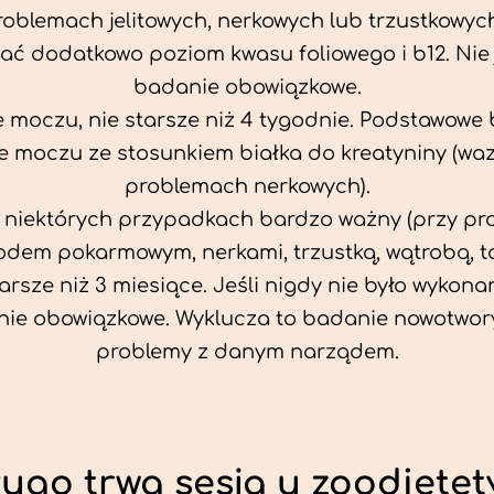
problemach jelitowych, nerkowych lub trzustkowyc
ać dodatkowo poziom kwasu foliowego i b12. Nie j
badanie obowiązkowe.
 moczu, nie starsze niż 4 tygodnie. Podstawowe
 moczu ze stosunkiem białka do kreatyniny (wa
problemach nerkowych).
w niektórych przypadkach bardzo ważny (przy p
odem pokarmowym, nerkami, trzustką, wątrobą, ta
tarsze niż 3 miesiące. Jeśli nigdy nie było wykonan
ie obowiązkowe. Wyklucza to badanie nowotwor
problemy z danym narządem.
ługo trwa sesja u zoodietet