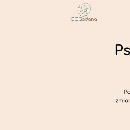
Ps
Po
zmian