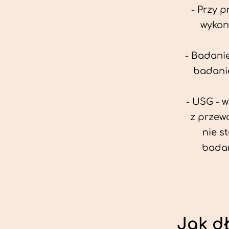
- Przy 
wykon
- Badanie
badanie
- USG - 
z przew
nie s
badan
Jak d