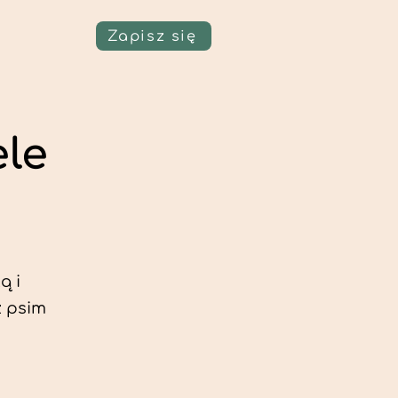
Zapisz się
ele
ą i
z psim