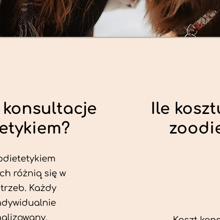
 konsultacje
Ile koszt
tetykiem?
zoodi
odietetykiem
ch różnią się w
trzeb. Każdy
ndywidualnie
alizowany.