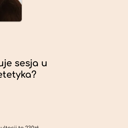
uje sesja u
etetyka?