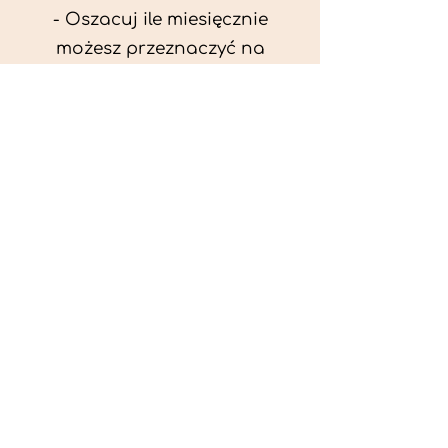
- Oszacuj ile miesięcznie
możesz przeznaczyć na
wyżywienie zwięrzątka
(niezbędne do ustalenia diety -
każda karma czy mięso
kosztuje różnie).
- Przygotuj krótki opis
problemów zdrowotnych
zwierzęcia. Podać informację
ogólne - imię, rasa, waga oraz
czy zwierzę jest kastrowane.
- W konsultacji online proszę
wyślij zdjęcia zwierzęcia - z
góry i z boku (pozycja a'la
wystawowa) do oceny sylwetki