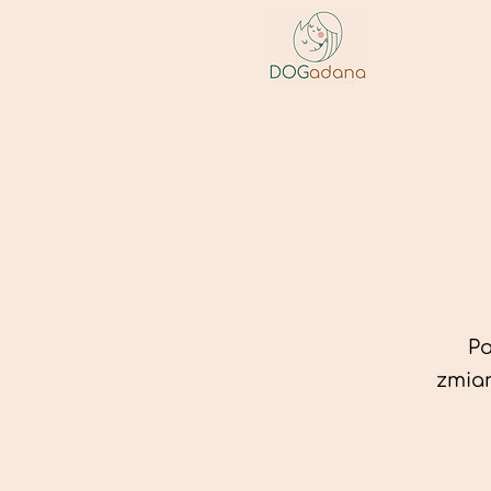
Po
zmian