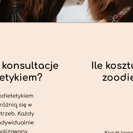
 konsultacje
Ile koszt
tetykiem?
zoodi
odietetykiem
różnią się w
trzeb. Każdy
ndywidualnie
alizowany.