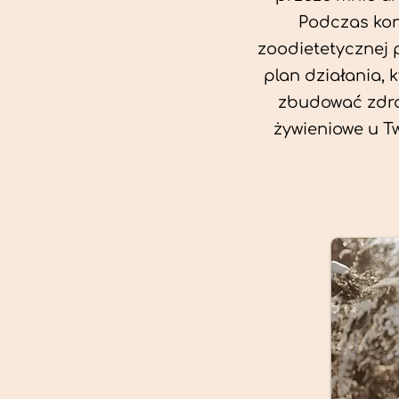
Podczas kon
zoodietetycznej 
plan działania, 
zbudować zdro
żywieniowe u T