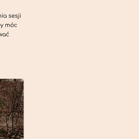
ia sesji
by móc
ować