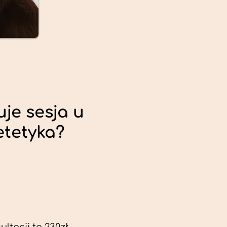
uje sesja u
etetyka?