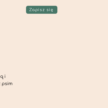
Zapisz się
ą i
z psim