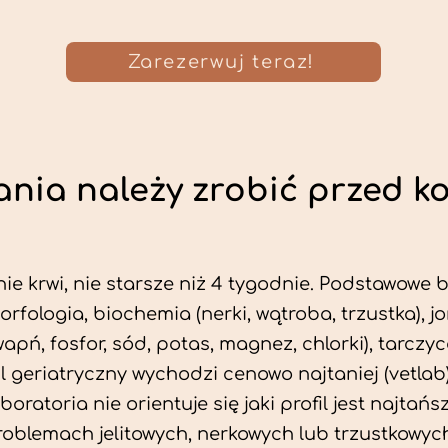
Zarezerwuj teraz!
nia należy zrobić przed k
ie krwi, nie starsze niż 4 tygodnie. Podstawowe
morfologia, biochemia (nerki, wątroba, trzustka), 
wapń, fosfor, sód, potas, magnez, chlorki), tarczyc
fil geriatryczny wychodzi cenowo najtaniej (vetlab)
aboratoria nie orientuje się jaki profil jest najtańsz
problemach jelitowych, nerkowych lub trzustkowyc