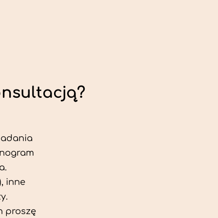
onsultacją?
 badania
jonogram
a.
, inne
y.
h proszę