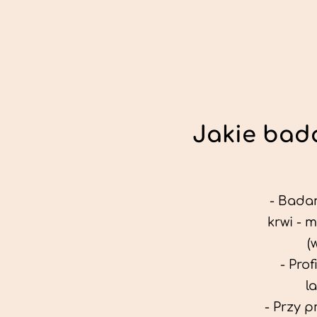
Jakie bada
- Badan
krwi - 
(
- Pro
l
- Przy 