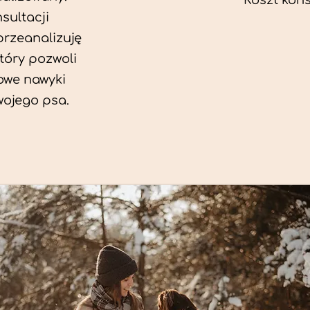
Koszt konsu
sultacji
przeanalizuję
który pozwoli
we nawyki
wojego psa.