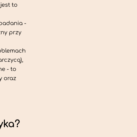
est to
 badania -
zny przy
roblemach
rczycą),
e - to
y oraz
yka?