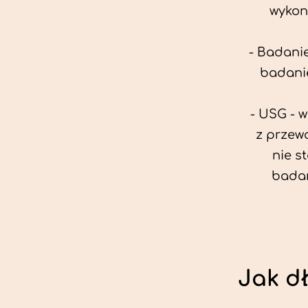
wykon
- Badanie
badanie
- USG - 
z przew
nie s
badan
Jak d