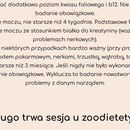
ać dodatkowo poziom kwasu foliowego i b12. Nie j
badanie obowiązkowe.
 moczu, nie starsze niż 4 tygodnie. Podstawowe
 moczu ze stosunkiem białka do kreatyniny (wa
problemach nerkowych).
w niektórych przypadkach bardzo ważny (przy p
odem pokarmowym, nerkami, trzustką, wątrobą, ta
tarsze niż 3 miesiące. Jeśli nigdy nie było wykonan
ie obowiązkowe. Wyklucza to badanie nowotwor
problemy z danym narządem.
ługo trwa sesja u zoodietet