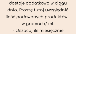
dostaje dodatkowo w ciągu
dnia. Proszę tutaj uwzględnić
ilość podawanych produktów –
w gramach/ ml.
- Oszacuj ile miesięcznie
możesz przeznaczyć na
wyżywienie zwięrzątka
(niezbędne do ustalenia diety -
każda karma czy mięso
kosztuje różnie).
- Przygotuj krótki opis
problemów zdrowotnych
zwierzęcia. Podać informację
ogólne - imię, rasa, waga oraz
czy zwierzę jest kastrowane.