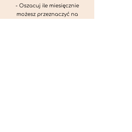
- Oszacuj ile miesięcznie
możesz przeznaczyć na
wyżywienie zwięrzątka
(niezbędne do ustalenia diety -
każda karma czy mięso
kosztuje różnie).
- Przygotuj krótki opis
problemów zdrowotnych
zwierzęcia. Podać informację
ogólne - imię, rasa, waga oraz
czy zwierzę jest kastrowane.
- W konsultacji online proszę
wyślij zdjęcia zwierzęcia - z
góry i z boku (pozycja a'la
wystawowa) do oceny sylwetki