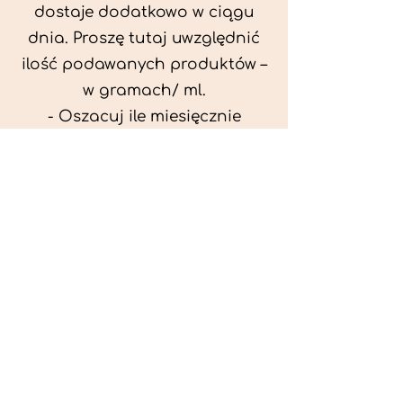
dostaje dodatkowo w ciągu
dnia. Proszę tutaj uwzględnić
ilość podawanych produktów –
w gramach/ ml.
- Oszacuj ile miesięcznie
możesz przeznaczyć na
wyżywienie zwięrzątka
(niezbędne do ustalenia diety -
każda karma czy mięso
kosztuje różnie).
- Przygotuj krótki opis
problemów zdrowotnych
zwierzęcia. Podać informację
ogólne - imię, rasa, waga oraz
czy zwierzę jest kastrowane.