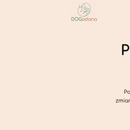
P
Po
zmian