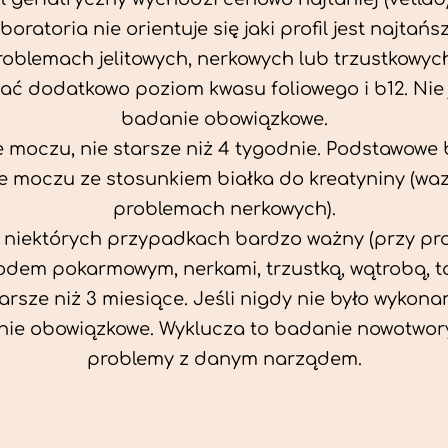
aboratoria nie orientuje się jaki profil jest najtańsz
problemach jelitowych, nerkowych lub trzustkowyc
ać dodatkowo poziom kwasu foliowego i b12. Nie j
badanie obowiązkowe.
 moczu, nie starsze niż 4 tygodnie. Podstawowe
 moczu ze stosunkiem białka do kreatyniny (wa
problemach nerkowych).
w niektórych przypadkach bardzo ważny (przy p
odem pokarmowym, nerkami, trzustką, wątrobą, ta
tarsze niż 3 miesiące. Jeśli nigdy nie było wykonan
ie obowiązkowe. Wyklucza to badanie nowotwor
problemy z danym narządem.