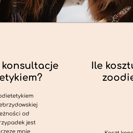
 konsultacje
Ile koszt
tetykiem?
zoodi
odietetykiem
Zebrzydowskiej
leżności od
rzypadek jest
przeze mnie