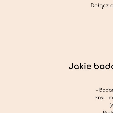
Dołącz 
Jakie bada
- Badan
krwi - 
(
- Pro