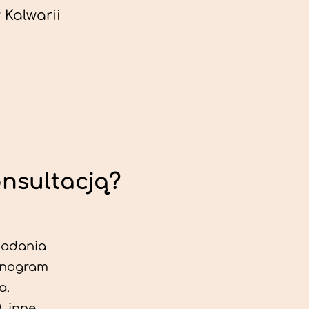
Kalwarii
onsultacją?
 badania
jonogram
a.
, inne