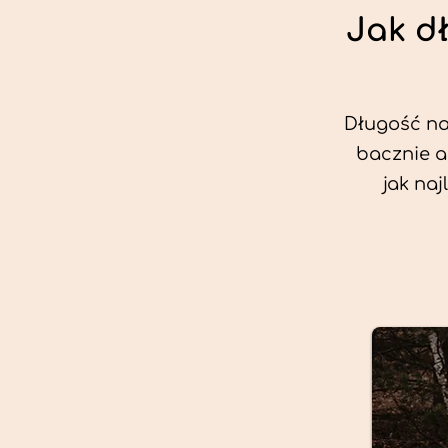
Jak d
Długość nas
bacznie a
jak na