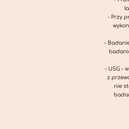
l
- Przy 
wykon
- Badanie
badanie
- USG - 
z przew
nie s
badan