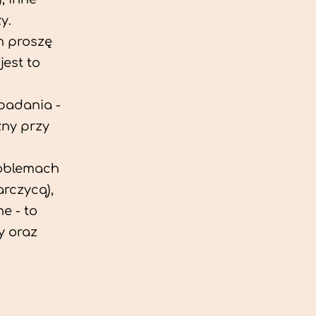
y.
h proszę
est to
 badania -
zny przy
roblemach
rczycą),
e - to
y oraz