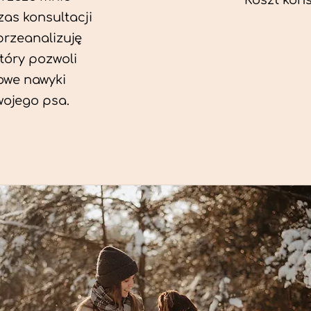
Koszt konsu
as konsultacji
przeanalizuję
który pozwoli
we nawyki
wojego psa.