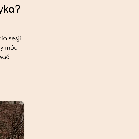
yka?
ia sesji
by móc
ować