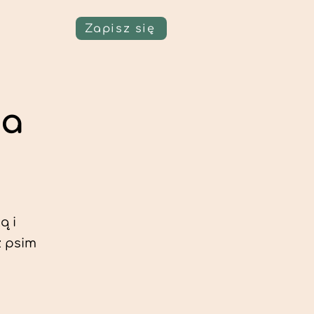
Zapisz się
ia
ą i
z psim