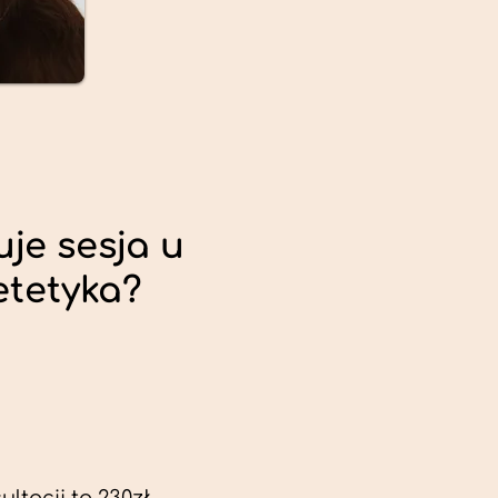
uje sesja u
etetyka?