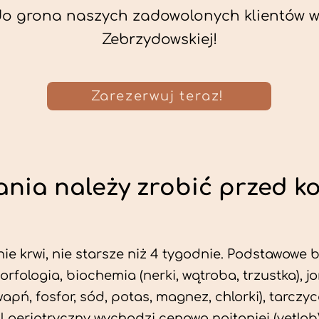
do grona naszych zadowolonych klientów w 
Zebrzydowskiej!
Zarezerwuj teraz!
nia należy zrobić przed k
ie krwi, nie starsze niż 4 tygodnie. Podstawowe
morfologia, biochemia (nerki, wątroba, trzustka), 
wapń, fosfor, sód, potas, magnez, chlorki), tarczyc
fil geriatryczny wychodzi cenowo najtaniej (vetlab)