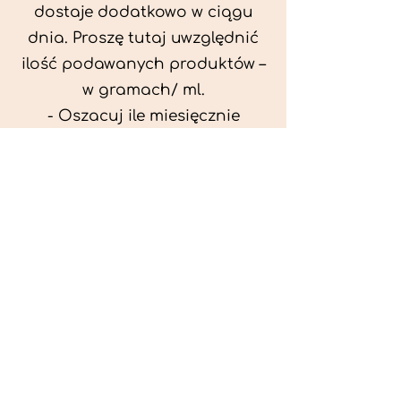
dostaje dodatkowo w ciągu
dnia. Proszę tutaj uwzględnić
ilość podawanych produktów –
w gramach/ ml.
- Oszacuj ile miesięcznie
możesz przeznaczyć na
wyżywienie zwięrzątka
(niezbędne do ustalenia diety -
każda karma czy mięso
kosztuje różnie).
- Przygotuj krótki opis
problemów zdrowotnych
zwierzęcia. Podać informację
ogólne - imię, rasa, waga oraz
czy zwierzę jest kastrowane.