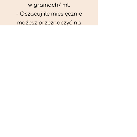
w gramach/ ml.
- Oszacuj ile miesięcznie
możesz przeznaczyć na
wyżywienie zwięrzątka
(niezbędne do ustalenia diety -
każda karma czy mięso
kosztuje różnie).
- Przygotuj krótki opis
problemów zdrowotnych
zwierzęcia. Podać informację
ogólne - imię, rasa, waga oraz
czy zwierzę jest kastrowane.
- W konsultacji online proszę
wyślij zdjęcia zwierzęcia - z
góry i z boku (pozycja a'la