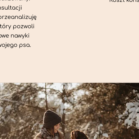
Koszt konsu
sultacji
przeanalizuję
który pozwoli
we nawyki
wojego psa.