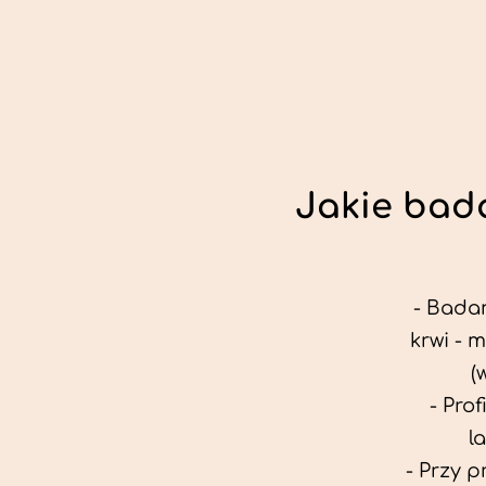
Jakie bada
- Badan
krwi - 
(
- Pro
l
- Przy 