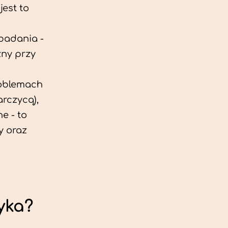
est to
 badania -
zny przy
roblemach
rczycą),
e - to
y oraz
yka?