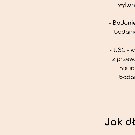
wykon
- Badanie
badanie
- USG - 
z przew
nie s
badan
Jak d