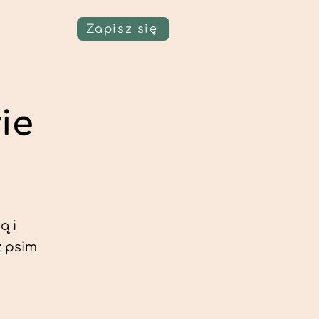
Zapisz się
ie
ą i
z psim