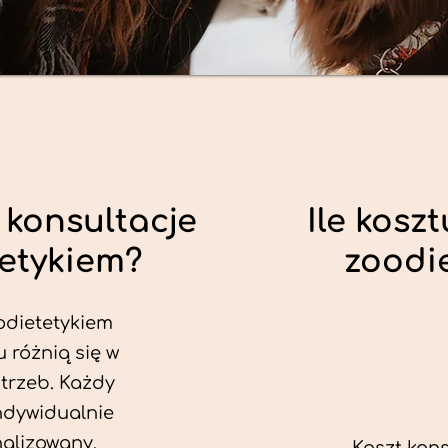
 konsultacje
Ile koszt
tetykiem?
zoodi
odietetykiem
u różnią się w
trzeb. Każdy
ndywidualnie
alizowany.