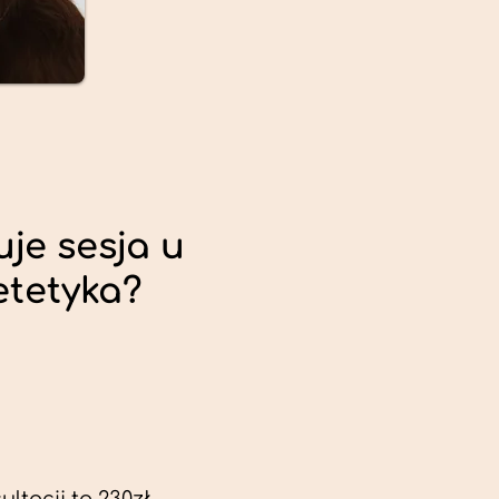
uje sesja u
etetyka?