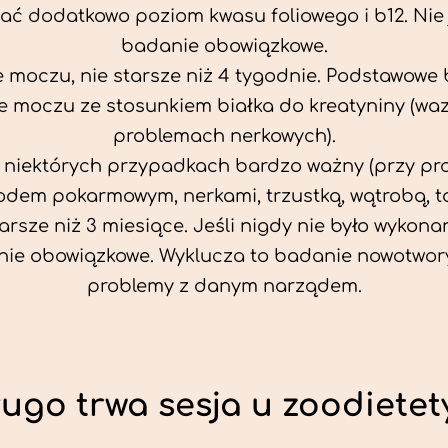
ać dodatkowo poziom kwasu foliowego i b12. Nie j
badanie obowiązkowe.
 moczu, nie starsze niż 4 tygodnie. Podstawowe
 moczu ze stosunkiem białka do kreatyniny (wa
problemach nerkowych).
w niektórych przypadkach bardzo ważny (przy p
odem pokarmowym, nerkami, trzustką, wątrobą, ta
tarsze niż 3 miesiące. Jeśli nigdy nie było wykonan
ie obowiązkowe. Wyklucza to badanie nowotwor
problemy z danym narządem.
ługo trwa sesja u zoodietet