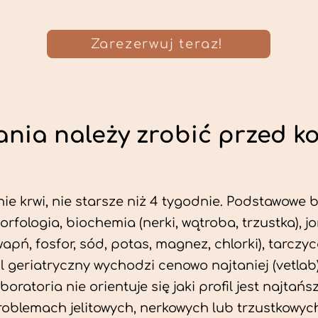
Zarezerwuj teraz!
nia należy zrobić przed k
ie krwi, nie starsze niż 4 tygodnie. Podstawowe
morfologia, biochemia (nerki, wątroba, trzustka), 
wapń, fosfor, sód, potas, magnez, chlorki), tarczyc
fil geriatryczny wychodzi cenowo najtaniej (vetlab)
aboratoria nie orientuje się jaki profil jest najtańsz
problemach jelitowych, nerkowych lub trzustkowyc