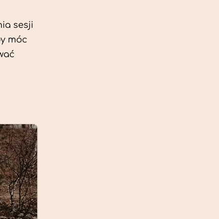
ia sesji
by móc
ować