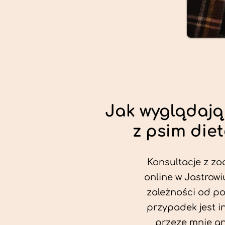
Jak wyglądają
z psim die
Konsultacje z zo
online w Jastrowi
zależności od po
przypadek jest i
przeze mnie an