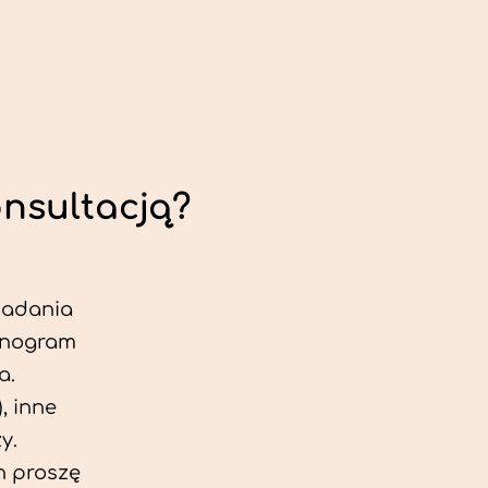
onsultacją?
 badania
jonogram
a.
, inne
y.
h proszę