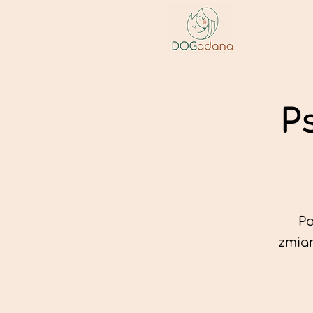
P
Po
zmian