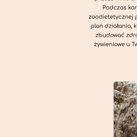
Podczas kon
zoodietetycznej 
plan działania, 
zbudować zdro
żywieniowe u T