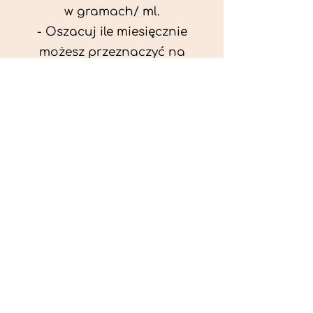
w gramach/ ml.
- Oszacuj ile miesięcznie
możesz przeznaczyć na
wyżywienie zwięrzątka
(niezbędne do ustalenia diety -
każda karma czy mięso
kosztuje różnie).
- Przygotuj krótki opis
problemów zdrowotnych
zwierzęcia. Podać informację
ogólne - imię, rasa, waga oraz
czy zwierzę jest kastrowane.
- W konsultacji online proszę
wyślij zdjęcia zwierzęcia - z
góry i z boku (pozycja a'la