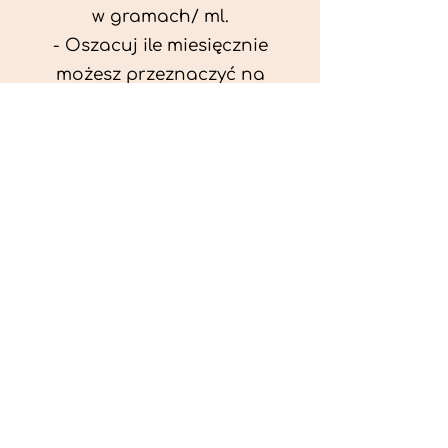
w gramach/ ml.
- Oszacuj ile miesięcznie
możesz przeznaczyć na
wyżywienie zwięrzątka
(niezbędne do ustalenia diety -
każda karma czy mięso
kosztuje różnie).
- Przygotuj krótki opis
problemów zdrowotnych
zwierzęcia. Podać informację
ogólne - imię, rasa, waga oraz
czy zwierzę jest kastrowane.
- W konsultacji online proszę
wyślij zdjęcia zwierzęcia - z
góry i z boku (pozycja a'la