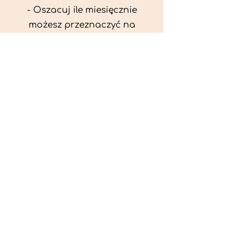
- Oszacuj ile miesięcznie
możesz przeznaczyć na
wyżywienie zwięrzątka
(niezbędne do ustalenia diety -
każda karma czy mięso
kosztuje różnie).
- Przygotuj krótki opis
problemów zdrowotnych
zwierzęcia. Podać informację
ogólne - imię, rasa, waga oraz
czy zwierzę jest kastrowane.
- W konsultacji online proszę
wyślij zdjęcia zwierzęcia - z
góry i z boku (pozycja a'la
wystawowa) do oceny sylwetki