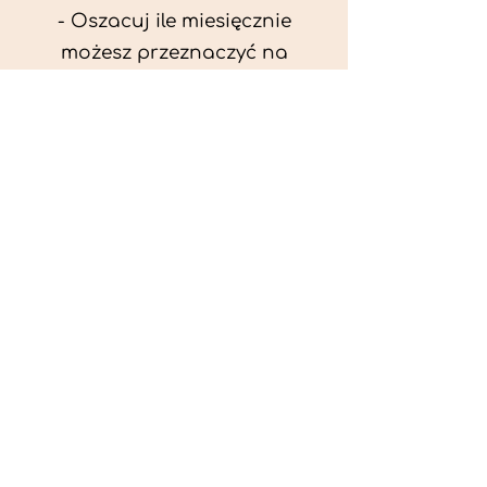
- Oszacuj ile miesięcznie
możesz przeznaczyć na
wyżywienie zwięrzątka
(niezbędne do ustalenia diety -
każda karma czy mięso
kosztuje różnie).
- Przygotuj krótki opis
problemów zdrowotnych
zwierzęcia. Podać informację
ogólne - imię, rasa, waga oraz
czy zwierzę jest kastrowane.
- W konsultacji online proszę
wyślij zdjęcia zwierzęcia - z
góry i z boku (pozycja a'la
wystawowa) do oceny sylwetki