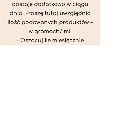
dostaje dodatkowo w ciągu
dnia. Proszę tutaj uwzględnić
ilość podawanych produktów –
w gramach/ ml.
- Oszacuj ile miesięcznie
możesz przeznaczyć na
wyżywienie zwięrzątka
(niezbędne do ustalenia diety -
każda karma czy mięso
kosztuje różnie).
- Przygotuj krótki opis
problemów zdrowotnych
zwierzęcia. Podać informację
ogólne - imię, rasa, waga oraz
czy zwierzę jest kastrowane.