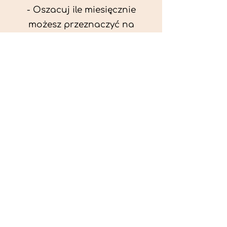
- Oszacuj ile miesięcznie
możesz przeznaczyć na
wyżywienie zwięrzątka
(niezbędne do ustalenia diety -
każda karma czy mięso
kosztuje różnie).
- Przygotuj krótki opis
problemów zdrowotnych
zwierzęcia. Podać informację
ogólne - imię, rasa, waga oraz
czy zwierzę jest kastrowane.
- W konsultacji online proszę
wyślij zdjęcia zwierzęcia - z
góry i z boku (pozycja a'la
wystawowa) do oceny sylwetki