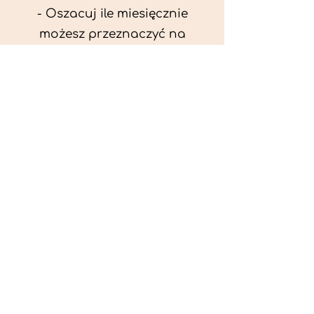
- Oszacuj ile miesięcznie
możesz przeznaczyć na
wyżywienie zwięrzątka
(niezbędne do ustalenia diety -
każda karma czy mięso
kosztuje różnie).
- Przygotuj krótki opis
problemów zdrowotnych
zwierzęcia. Podać informację
ogólne - imię, rasa, waga oraz
czy zwierzę jest kastrowane.
- W konsultacji online proszę
wyślij zdjęcia zwierzęcia - z
góry i z boku (pozycja a'la
wystawowa) do oceny sylwetki