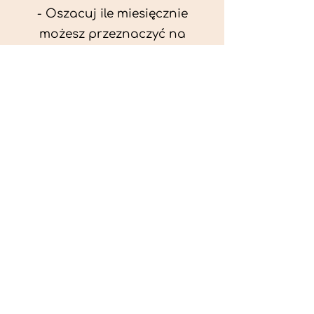
- Oszacuj ile miesięcznie
możesz przeznaczyć na
wyżywienie zwięrzątka
(niezbędne do ustalenia diety -
każda karma czy mięso
kosztuje różnie).
- Przygotuj krótki opis
problemów zdrowotnych
zwierzęcia. Podać informację
ogólne - imię, rasa, waga oraz
czy zwierzę jest kastrowane.
- W konsultacji online proszę
wyślij zdjęcia zwierzęcia - z
góry i z boku (pozycja a'la
wystawowa) do oceny sylwetki