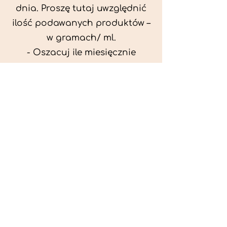
dnia. Proszę tutaj uwzględnić
ilość podawanych produktów –
w gramach/ ml.
- Oszacuj ile miesięcznie
możesz przeznaczyć na
wyżywienie zwięrzątka
(niezbędne do ustalenia diety -
każda karma czy mięso
kosztuje różnie).
- Przygotuj krótki opis
problemów zdrowotnych
zwierzęcia. Podać informację
ogólne - imię, rasa, waga oraz
czy zwierzę jest kastrowane.
- W konsultacji online proszę