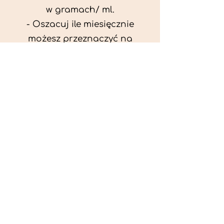
w gramach/ ml.
- Oszacuj ile miesięcznie
możesz przeznaczyć na
wyżywienie zwięrzątka
(niezbędne do ustalenia diety -
każda karma czy mięso
kosztuje różnie).
- Przygotuj krótki opis
problemów zdrowotnych
zwierzęcia. Podać informację
ogólne - imię, rasa, waga oraz
czy zwierzę jest kastrowane.
- W konsultacji online proszę
wyślij zdjęcia zwierzęcia - z
góry i z boku (pozycja a'la