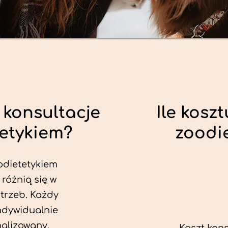
 konsultacje
Ile koszt
tetykiem?
zoodi
odietetykiem
 różnią się w
trzeb. Każdy
ndywidualnie
alizowany.