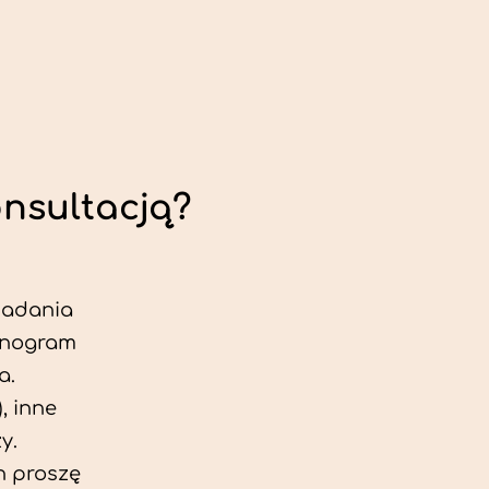
onsultacją?
 badania
jonogram
a.
, inne
y.
h proszę