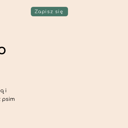
Zapisz się
o
ą i
z psim