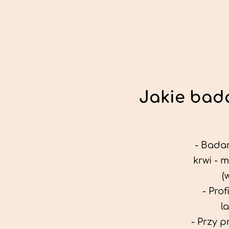
Jakie bada
- Badan
krwi - 
(
- Pro
l
- Przy 