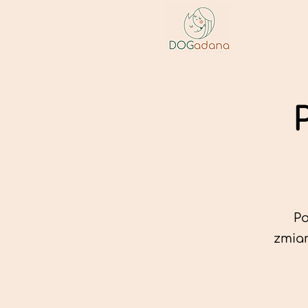
Po
zmian