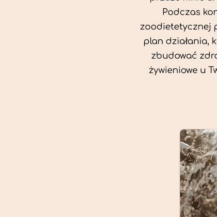
Podczas kon
zoodietetycznej 
plan działania, 
zbudować zdro
żywieniowe u T