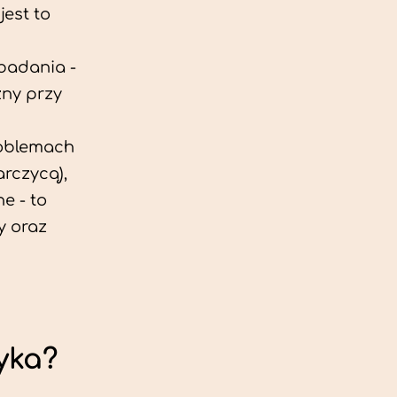
est to
 badania -
zny przy
roblemach
rczycą),
e - to
y oraz
yka?