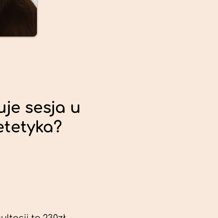
uje sesja u
etetyka?