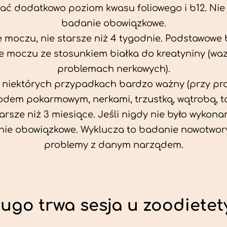
ać dodatkowo poziom kwasu foliowego i b12. Nie j
badanie obowiązkowe.
 moczu, nie starsze niż 4 tygodnie. Podstawowe
 moczu ze stosunkiem białka do kreatyniny (wa
problemach nerkowych).
w niektórych przypadkach bardzo ważny (przy p
odem pokarmowym, nerkami, trzustką, wątrobą, ta
tarsze niż 3 miesiące. Jeśli nigdy nie było wykonan
ie obowiązkowe. Wyklucza to badanie nowotwor
problemy z danym narządem.
ługo trwa sesja u zoodietet