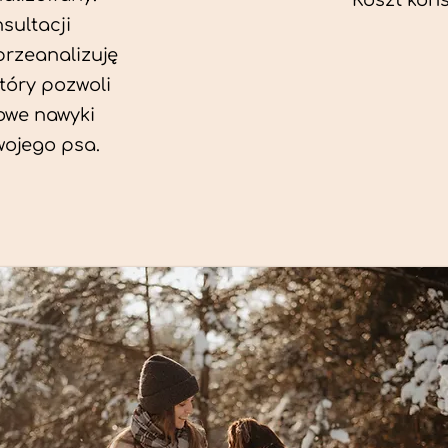
Koszt konsu
sultacji
przeanalizuję
który pozwoli
we nawyki
wojego psa.