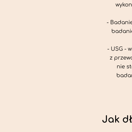
wykon
- Badanie
badanie
- USG - 
z przew
nie s
badan
Jak d