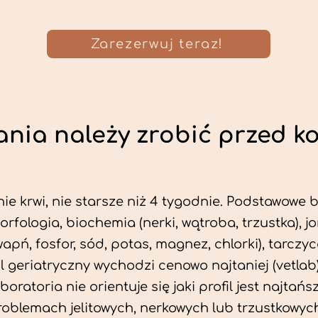
Zarezerwuj teraz!
nia należy zrobić przed k
ie krwi, nie starsze niż 4 tygodnie. Podstawowe
morfologia, biochemia (nerki, wątroba, trzustka), 
wapń, fosfor, sód, potas, magnez, chlorki), tarczyc
fil geriatryczny wychodzi cenowo najtaniej (vetlab)
aboratoria nie orientuje się jaki profil jest najtańsz
problemach jelitowych, nerkowych lub trzustkowyc