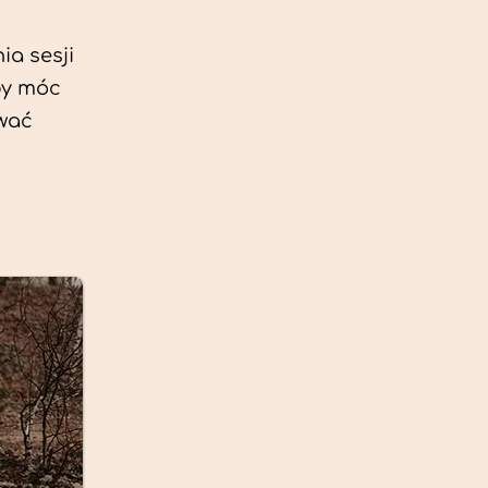
ia sesji
by móc
ować