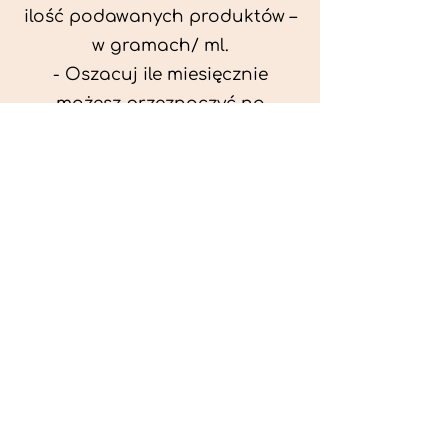
ilość podawanych produktów –
w gramach/ ml.
- Oszacuj ile miesięcznie
możesz przeznaczyć na
wyżywienie zwięrzątka
(niezbędne do ustalenia diety -
każda karma czy mięso
kosztuje różnie).
- Przygotuj krótki opis
problemów zdrowotnych
zwierzęcia. Podać informację
ogólne - imię, rasa, waga oraz
czy zwierzę jest kastrowane.
- W konsultacji online proszę
wyślij zdjęcia zwierzęcia - z