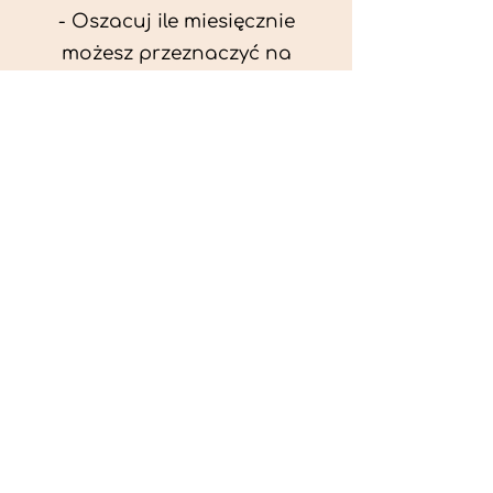
- Oszacuj ile miesięcznie
możesz przeznaczyć na
wyżywienie zwięrzątka
(niezbędne do ustalenia diety -
każda karma czy mięso
kosztuje różnie).
- Przygotuj krótki opis
problemów zdrowotnych
zwierzęcia. Podać informację
ogólne - imię, rasa, waga oraz
czy zwierzę jest kastrowane.
- W konsultacji online proszę
wyślij zdjęcia zwierzęcia - z
góry i z boku (pozycja a'la
wystawowa) do oceny sylwetki