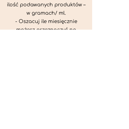
ilość podawanych produktów –
w gramach/ ml.
- Oszacuj ile miesięcznie
możesz przeznaczyć na
wyżywienie zwięrzątka
(niezbędne do ustalenia diety -
każda karma czy mięso
kosztuje różnie).
- Przygotuj krótki opis
problemów zdrowotnych
zwierzęcia. Podać informację
ogólne - imię, rasa, waga oraz
czy zwierzę jest kastrowane.
- W konsultacji online proszę
wyślij zdjęcia zwierzęcia - z