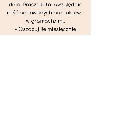
dnia. Proszę tutaj uwzględnić
ilość podawanych produktów –
w gramach/ ml.
- Oszacuj ile miesięcznie
możesz przeznaczyć na
wyżywienie zwięrzątka
(niezbędne do ustalenia diety -
każda karma czy mięso
kosztuje różnie).
- Przygotuj krótki opis
problemów zdrowotnych
zwierzęcia. Podać informację
ogólne - imię, rasa, waga oraz
czy zwierzę jest kastrowane.
- W konsultacji online proszę