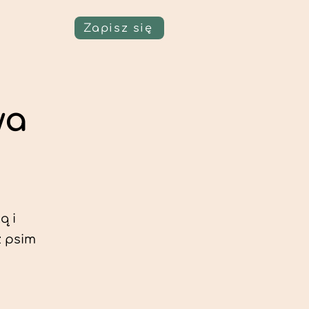
Zapisz się
wa
ą i
z psim