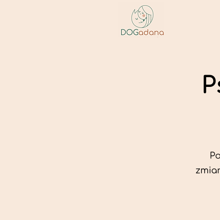
P
Po
zmian