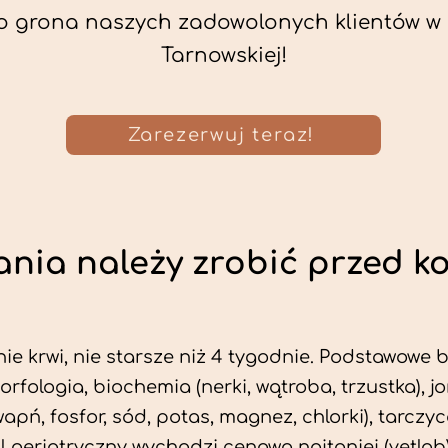
o grona naszych zadowolonych klientów w
Tarnowskiej!
Zarezerwuj teraz!
nia należy zrobić przed k
ie krwi, nie starsze niż 4 tygodnie. Podstawowe
morfologia, biochemia (nerki, wątroba, trzustka), 
wapń, fosfor, sód, potas, magnez, chlorki), tarczyc
fil geriatryczny wychodzi cenowo najtaniej (vetlab)