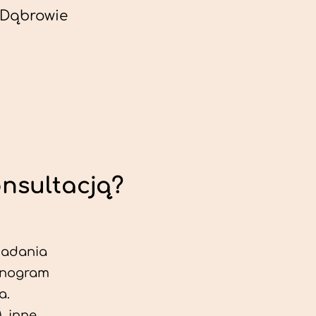
 Dąbrowie
onsultacją?
 badania
jonogram
a.
, inne