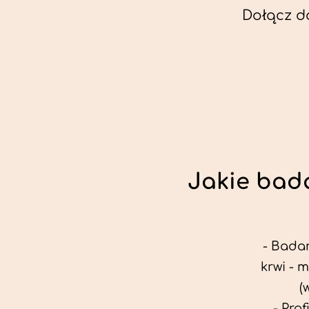
Dołącz d
Jakie bada
- Badan
krwi - 
(
- Pro