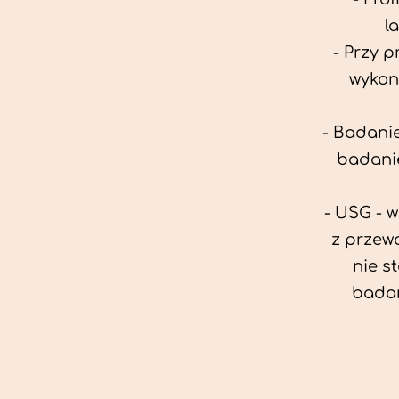
l
- Przy 
wykon
- Badanie
badanie
- USG - 
z przew
nie s
badan