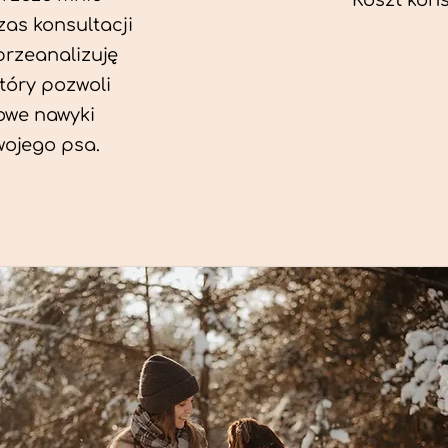
Koszt konsu
as konsultacji
przeanalizuję
który pozwoli
we nawyki
wojego psa.