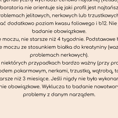
aboratoria nie orientuje się jaki profil jest najtańsz
problemach jelitowych, nerkowych lub trzustkowyc
ać dodatkowo poziom kwasu foliowego i b12. Nie j
badanie obowiązkowe.
 moczu, nie starsze niż 4 tygodnie. Podstawowe
 moczu ze stosunkiem białka do kreatyniny (wa
problemach nerkowych).
w niektórych przypadkach bardzo ważny (przy p
odem pokarmowym, nerkami, trzustką, wątrobą, ta
tarsze niż 3 miesiące. Jeśli nigdy nie było wykonan
ie obowiązkowe. Wyklucza to badanie nowotwor
problemy z danym narządem.