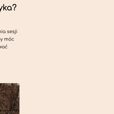
yka?
ia sesji
by móc
ować