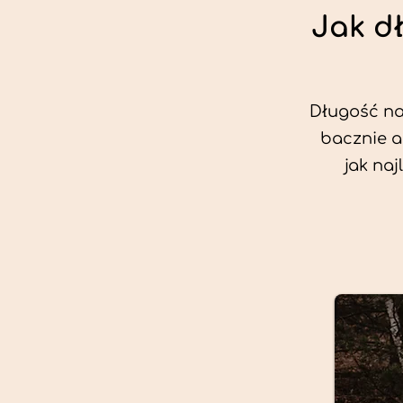
Jak d
Długość nas
bacznie a
jak na