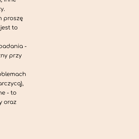
y.
h proszę
est to
 badania -
zny przy
roblemach
rczycą),
e - to
y oraz