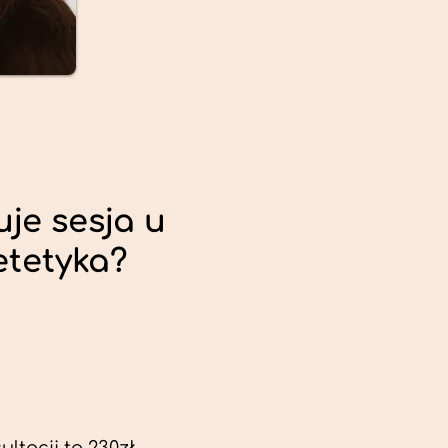
uje sesja u
etetyka?