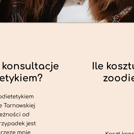
 konsultacje
Ile koszt
tetykiem?
zoodi
odietetykiem
e Tarnowskiej
leżności od
rzypadek jest
przeze mnie