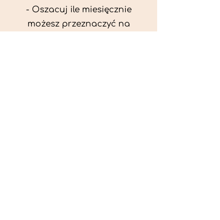
- Oszacuj ile miesięcznie
możesz przeznaczyć na
wyżywienie zwięrzątka
(niezbędne do ustalenia diety -
każda karma czy mięso
kosztuje różnie).
- Przygotuj krótki opis
problemów zdrowotnych
zwierzęcia. Podać informację
ogólne - imię, rasa, waga oraz
czy zwierzę jest kastrowane.
- W konsultacji online proszę
wyślij zdjęcia zwierzęcia - z
góry i z boku (pozycja a'la
wystawowa) do oceny sylwetki