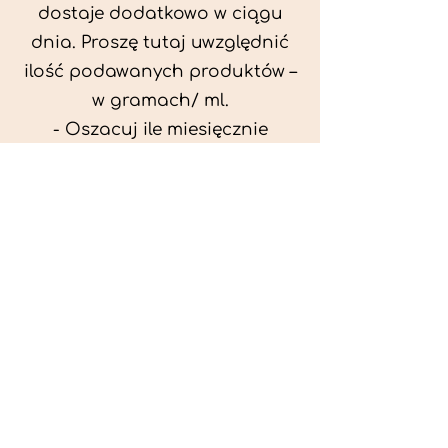
dostaje dodatkowo w ciągu
dnia. Proszę tutaj uwzględnić
ilość podawanych produktów –
w gramach/ ml.
- Oszacuj ile miesięcznie
możesz przeznaczyć na
wyżywienie zwięrzątka
(niezbędne do ustalenia diety -
każda karma czy mięso
kosztuje różnie).
- Przygotuj krótki opis
problemów zdrowotnych
zwierzęcia. Podać informację
ogólne - imię, rasa, waga oraz
czy zwierzę jest kastrowane.