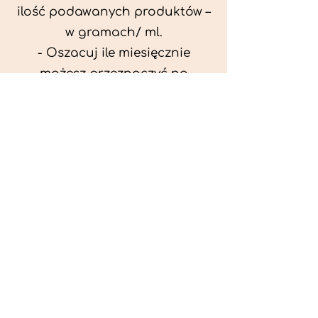
ilość podawanych produktów –
w gramach/ ml.
- Oszacuj ile miesięcznie
możesz przeznaczyć na
wyżywienie zwięrzątka
(niezbędne do ustalenia diety -
każda karma czy mięso
kosztuje różnie).
- Przygotuj krótki opis
problemów zdrowotnych
zwierzęcia. Podać informację
ogólne - imię, rasa, waga oraz
czy zwierzę jest kastrowane.
- W konsultacji online proszę
wyślij zdjęcia zwierzęcia - z