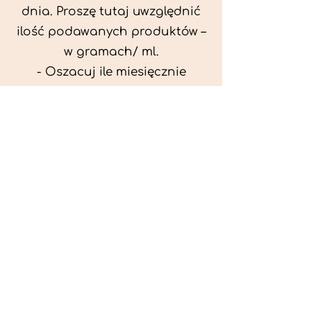
dnia. Proszę tutaj uwzględnić
ilość podawanych produktów –
w gramach/ ml.
- Oszacuj ile miesięcznie
możesz przeznaczyć na
wyżywienie zwięrzątka
(niezbędne do ustalenia diety -
każda karma czy mięso
kosztuje różnie).
- Przygotuj krótki opis
problemów zdrowotnych
zwierzęcia. Podać informację
ogólne - imię, rasa, waga oraz
czy zwierzę jest kastrowane.
- W konsultacji online proszę