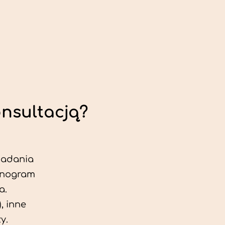
onsultacją?
 badania
jonogram
a.
, inne
y.