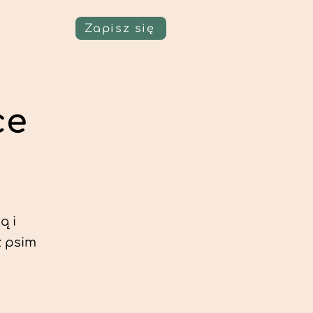
Zapisz się
ce
ą i
z psim