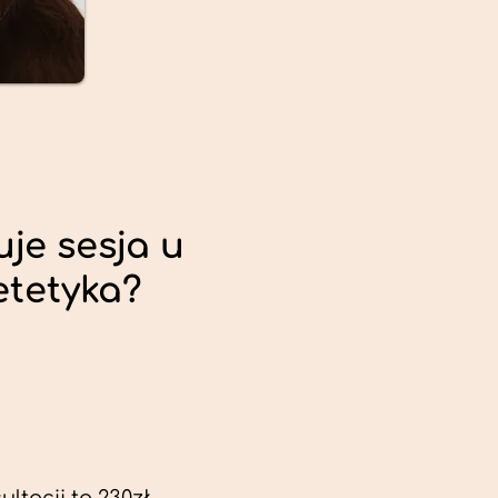
uje sesja u
etetyka?