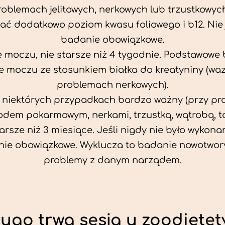
problemach jelitowych, nerkowych lub trzustkowyc
ać dodatkowo poziom kwasu foliowego i b12. Nie j
badanie obowiązkowe.
 moczu, nie starsze niż 4 tygodnie. Podstawowe
 moczu ze stosunkiem białka do kreatyniny (wa
problemach nerkowych).
w niektórych przypadkach bardzo ważny (przy p
odem pokarmowym, nerkami, trzustką, wątrobą, ta
tarsze niż 3 miesiące. Jeśli nigdy nie było wykonan
ie obowiązkowe. Wyklucza to badanie nowotwor
problemy z danym narządem.
ługo trwa sesja u zoodietet