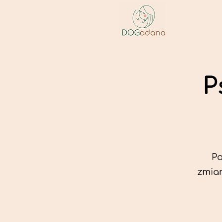
P
Po
zmian