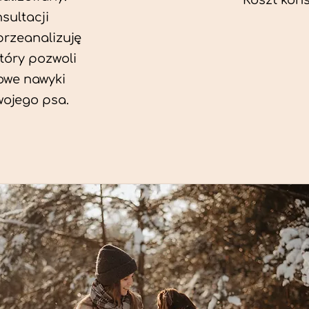
Koszt konsu
sultacji
przeanalizuję
który pozwoli
we nawyki
wojego psa.