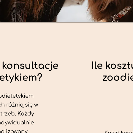
 konsultacje
Ile koszt
tetykiem?
zoodi
odietetykiem
h różnią się w
trzeb. Każdy
ndywidualnie
alizowany.