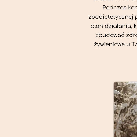
Podczas kon
zoodietetycznej 
plan działania, 
zbudować zdro
żywieniowe u T