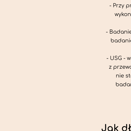
- Przy 
wykon
- Badanie
badanie
- USG - 
z przew
nie s
badan
Jak d