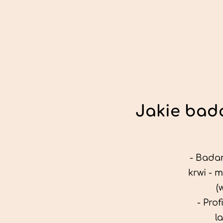
Jakie bada
- Badan
krwi - 
(
- Pro
l