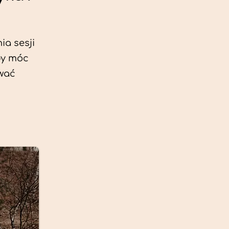
ia sesji
by móc
ować