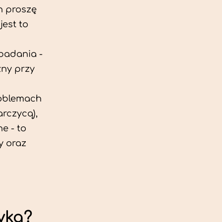
h proszę
est to
 badania -
zny przy
roblemach
rczycą),
e - to
y oraz
yka?