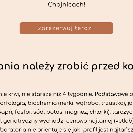
Chojnicach!
Zarezerwuj teraz!
nia należy zrobić przed k
ie krwi, nie starsze niż 4 tygodnie. Podstawowe
morfologia, biochemia (nerki, wątroba, trzustka), 
wapń, fosfor, sód, potas, magnez, chlorki), tarczyc
fil geriatryczny wychodzi cenowo najtaniej (vetlab)
aboratoria nie orientuje się jaki profil jest najtańsz