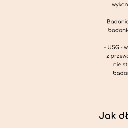
wykon
- Badanie
badanie
- USG - 
z przew
nie s
badan
Jak d