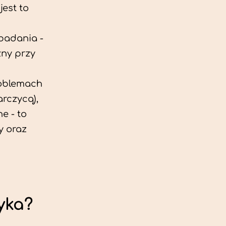
est to
 badania -
zny przy
roblemach
rczycą),
e - to
y oraz
yka?