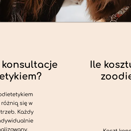
 konsultacje
Ile koszt
tetykiem?
zoodi
odietetykiem
 różnią się w
trzeb. Każdy
ndywidualnie
alizowany.