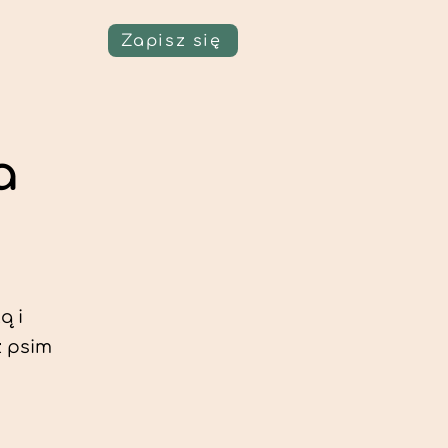
Zapisz się
a
ą i
z psim