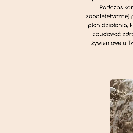
Podczas kon
zoodietetycznej 
plan działania, 
zbudować zdro
żywieniowe u T