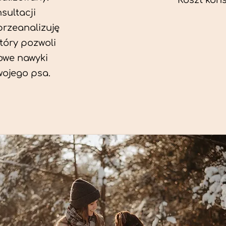
Koszt konsu
sultacji
przeanalizuję
który pozwoli
we nawyki
wojego psa.