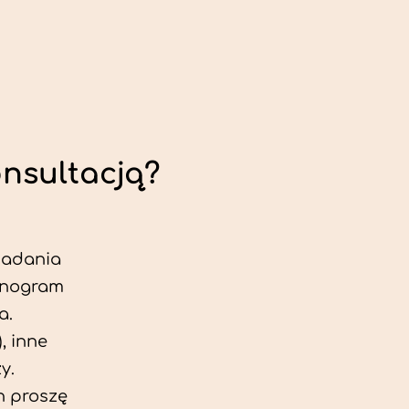
onsultacją?
 badania
jonogram
a.
, inne
y.
h proszę