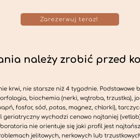
Zarezerwuj teraz!
nia należy zrobić przed k
ie krwi, nie starsze niż 4 tygodnie. Podstawowe
morfologia, biochemia (nerki, wątroba, trzustka), 
wapń, fosfor, sód, potas, magnez, chlorki), tarczyc
fil geriatryczny wychodzi cenowo najtaniej (vetlab)
aboratoria nie orientuje się jaki profil jest najtańsz
problemach jelitowych, nerkowych lub trzustkowyc