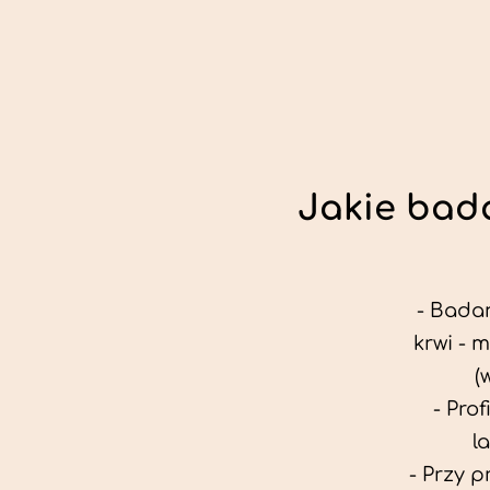
Jakie bada
- Badan
krwi - 
(
- Pro
l
- Przy 