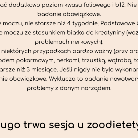
ać dodatkowo poziom kwasu foliowego i b12. Nie j
badanie obowiązkowe.
 moczu, nie starsze niż 4 tygodnie. Podstawowe
 moczu ze stosunkiem białka do kreatyniny (wa
problemach nerkowych).
w niektórych przypadkach bardzo ważny (przy p
odem pokarmowym, nerkami, trzustką, wątrobą, ta
tarsze niż 3 miesiące. Jeśli nigdy nie było wykonan
ie obowiązkowe. Wyklucza to badanie nowotwor
problemy z danym narządem.
ługo trwa sesja u zoodietet