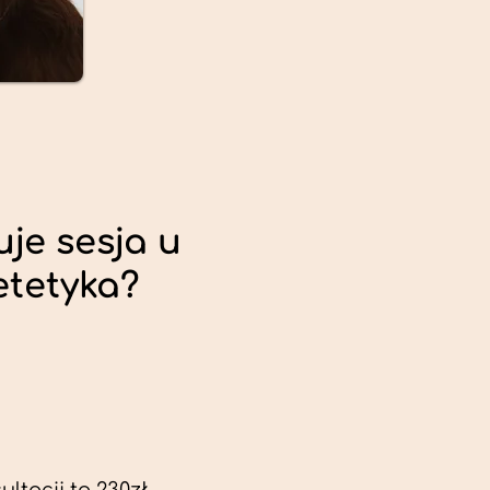
uje sesja u
etetyka?