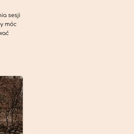
ia sesji
by móc
ować