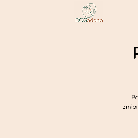
Po
zmian