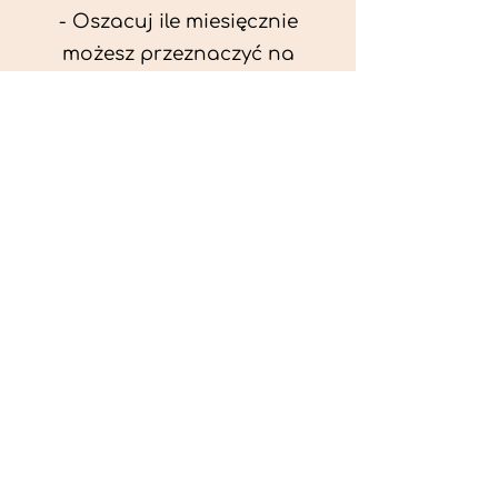
- Oszacuj ile miesięcznie
możesz przeznaczyć na
wyżywienie zwięrzątka
(niezbędne do ustalenia diety -
każda karma czy mięso
kosztuje różnie).
- Przygotuj krótki opis
problemów zdrowotnych
zwierzęcia. Podać informację
ogólne - imię, rasa, waga oraz
czy zwierzę jest kastrowane.
- W konsultacji online proszę
wyślij zdjęcia zwierzęcia - z
góry i z boku (pozycja a'la
wystawowa) do oceny sylwetki